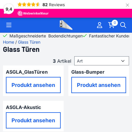
×
82
Reviews
9,4
Cookie-Einstellungen sind derzeit geschlossen.
0
Maßgeschneiderte Bodendichtungen
Fantastischer Kunden
Home
/
Glass Türen
Glass Türen
Sortiermethode
3
Artikel
ASGLA_GlasTüren
Glass-Bumper
Preis nicht sichtbar
Preis nicht sichtbar
Produkt ansehen
Produkt ansehen
ASGLA-Akustic
Preis nicht sichtbar
Produkt ansehen