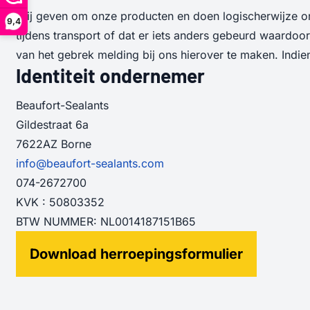
Wij geven om onze producten en doen logischerwijze ons
9,4
tijdens transport of dat er iets anders gebeurd waardo
van het gebrek melding bij ons hierover te maken. Indie
Identiteit ondernemer
Beaufort-Sealants
Gildestraat 6a
7622AZ Borne
info@beaufort-sealants.com
074-2672700
KVK : 50803352
BTW NUMMER: NL0014187151B65
Download herroepingsformulier