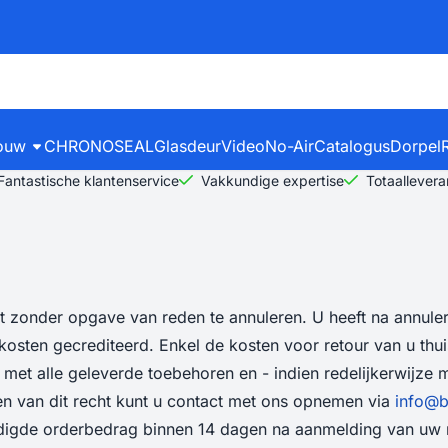
ouw
CHRONOSEAL
Glasdeur
Video
No-Air
Catalogus
Dorpel
Fantastische klantenservice
Vakkundige expertise
Totaallevera
gst zonder opgave van reden te annuleren. U heeft na annul
dkosten gecrediteerd. Enkel de kosten voor retour van u thu
met alle geleverde toebehoren en - indien redelijkerwijze m
 van dit recht kunt u contact met ons opnemen via
info@b
uldigde orderbedrag binnen 14 dagen na aanmelding van uw r