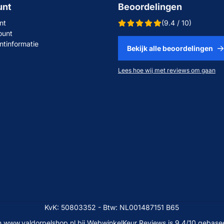
unt
Beoordelingen
nt
(9.4 / 10)
ount
ntinformatie
Bekijk alle beoordelingen
Lees hoe wij met reviews om gaan
KvK: 50803352 - Btw: NL001487151 B65
 www.valdorpelshop.nl bij
WebwinkelKeur Reviews
is 9.4/10 gebase