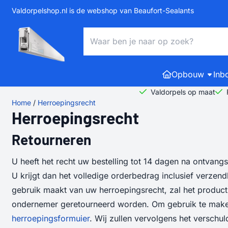
Cookievoorkeuren zijn momenteel gesloten.
Valdorpelshop.nl is de webshop van Beaufort-Sealants
Zoeken
Opbouw
Inb
Valdorpels op maat
Home
/
Herroepingsrecht
Herroepingsrecht
Retourneren
U heeft het recht uw bestelling tot 14 dagen na ontvan
U krijgt dan het volledige orderbedrag inclusief verzen
gebruik maakt van uw herroepingsrecht, zal het product 
ondernemer geretourneerd worden. Om gebruik te maken
herroepingsformuier
. Wij zullen vervolgens het versch