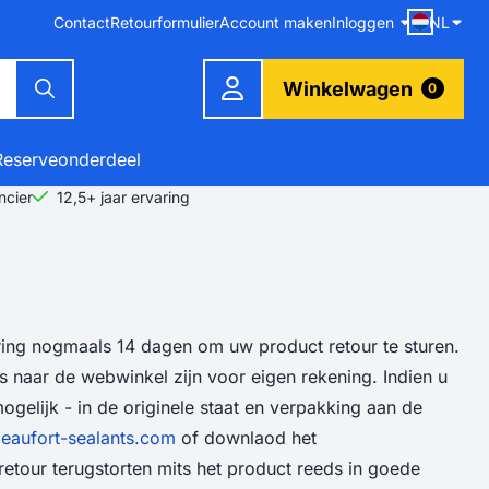
Contact
Retourformulier
Account maken
Inloggen
NL
Winkelwagen
0
Reserveonderdeel
ncier
12,5+ jaar ervaring
ering nogmaals 14 dagen om uw product retour te sturen.
is naar de webwinkel zijn voor eigen rekening. Indien u
ogelijk - in de originele staat en verpakking aan de
eaufort-sealants.com
of downlaod het
etour terugstorten mits het product reeds in goede