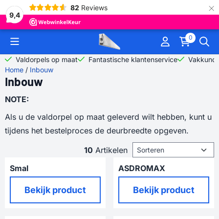
×
82
Reviews
9,4
Cookievoorkeuren zijn momenteel gesloten.
0
Valdorpels op maat
Fantastische klantenservice
Vakkundi
Home
/
Inbouw
Inbouw
NOTE:
Als u de valdorpel op maat geleverd wilt hebben, kunt u
tijdens het bestelproces de deurbreedte opgeven.
Sorteermethode
10
Artikelen
Smal
ASDROMAX
Prijs niet zichtbaar
Prijs niet zichtbaar
Bekijk product
Bekijk product