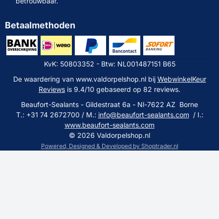
betrouwbaar.
Betaalmethoden
KvK: 50803352 - Btw: NL001487151 B65
De waardering van www.valdorpelshop.nl bij
WebwinkelKeur
Reviews
is 9.4/10 gebaseerd op 82 reviews.
Beaufort-Sealants - Gildestraat 6a - Nl-7622 AZ Borne
T.: +31 74 2672700 / M.:
info@beaufort-sealants.com
/ I.:
www.beaufort-sealants.com
©
2026
Valdorpelshop.nl
Powered, Designed & Developed by Shoptrader.nl